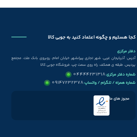
کجا هستیم و چگونه اعتماد کنید به جوبی کالا
دفتر مرکزی
آدرس: آذربایجان غربی، شهر تجاری پیرانشهر، خیابان امام، روبروی بانک ملت، مجتمع
پردیس، طبقه ی همکف، راه روی سمت چپ، فروشگاه جوبی کالا
04444231318
شماره دفتر مرکزی:
09147232378
شماره همراه / تلگرام / واتساپ:
مجوز های ما