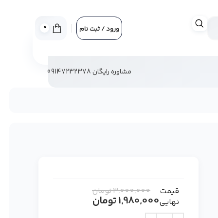
0
ورود / ثبت نام
مشاوره رایگان 09147232378
3,000,000
تومان
قیمت
1,980,000
تومان
نهایی