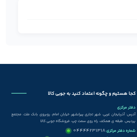
کجا هستیم و چگونه اعتماد کنید به جوبی کالا
دفتر مرکزی
آدرس: آذربایجان غربی، شهر تجاری پیرانشهر، خیابان امام، روبروی بانک ملت، مجتمع
پردیس، طبقه ی همکف، راه روی سمت چپ، فروشگاه جوبی کالا
04444231318
شماره دفتر مرکزی: