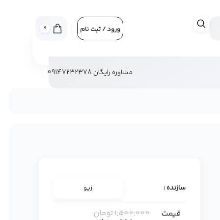
0
ورود / ثبت نام
مشاوره رایگان 09147232378
سازنده :
زیو
1,500,000
تومان
قیمت