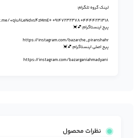
لینک گروە تلگرام:
/t.me/+qiu8LeNdvs4zMmE0 ۰۹۱۴۷۲۳۲۳۷۸ ۰۴۴۴۴۲۳۱۳۱۸
پیج اینستاگرام:💕💓
https://instagram.com/bazarche_piranshahr
پیج اصلی اینستاگرام:💕💓
https://instagram.com/bazarganiahmadyani
نظرات محصول