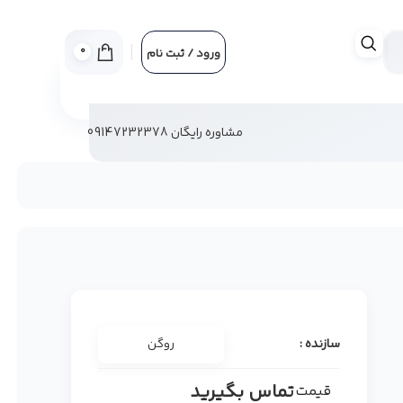
0
ورود / ثبت نام
مشاوره رایگان 09147232378
سازنده :
روگن
تماس بگیرید
قیمت