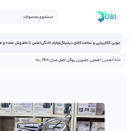
جوبی کالا
زیبایی و سلامت
کالای دیجیتال
لوازم خانگی
تماس با ما
فروش عمده و ه
خانه
همزن
همزن خمیرزن روگن اصل مدل:ru_1910
فروخته شد