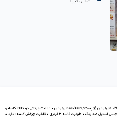
تماس بگیرید.
همزن و خمیر زن روگن اصل مدل Ru-1910 💰قیمت👈۱٫۳۰٠/٠٠٠هزارتومان 💰پست👈۵۰/۰۰۰هزارتومان • قابلیت چرخش دو حالته کاسه و
تیغه • کنترل ۳ سرعته با عملکرد توربو • کاسه مخلوط کردن از جنس استیل ضد زنگ • ظرفیت کاسه ۳ لیتری • قابلیت چرخش کاسه : دارد •