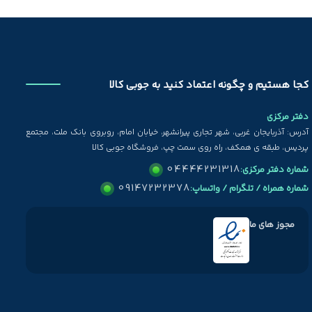
کجا هستیم و چگونه اعتماد کنید به جوبی کالا
دفتر مرکزی
آدرس: آذربایجان غربی، شهر تجاری پیرانشهر، خیابان امام، روبروی بانک ملت، مجتمع
پردیس، طبقه ی همکف، راه روی سمت چپ، فروشگاه جوبی کالا
04444231318
شماره دفتر مرکزی:
09147232378
شماره همراه / تلگرام / واتساپ:
مجوز های ما