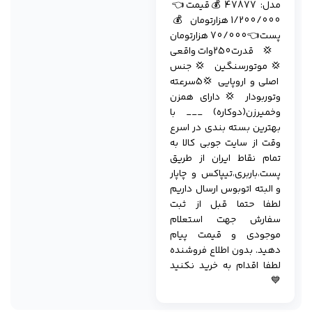
مدل: 47877 💰قیمت👈
1/200/000 هزارتومان 💰
پست👈70/000 هزارتومان
💢قدرت250وات واقعی
💢موتورسنگین 💢جنس
اصلی و اروپایی 💢5سرعته
وتوربودار 💢دارای همزن
وخمیرزن(دوکاره) ___ با
بهترین بسته بندی در اسرع
وقت از سایت جوبی کالا به
تمام نقاط ایران از طریق
پست،باربری،تیپاکس و چاپار
و البته اتوبوس ارسال داریم
لطفا حتما قبل از ثبت
سفارش جهت استعلام
موجودی و قیمت پیام
دهید. بدون اطلاع فروشندە
لطفا اقدام به خرید نکنید
💙