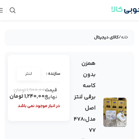
خانه
کالای دیجیتال
همزن
-35%
فروخته
بدون
سازنده :
لنتز
شده
کاسه
قیمت
1,900,000
تومان
1,240,000
تومان
برقی لنتز
نهایی
در انبار موجود نمی باشد
اصل
مدل:478
77