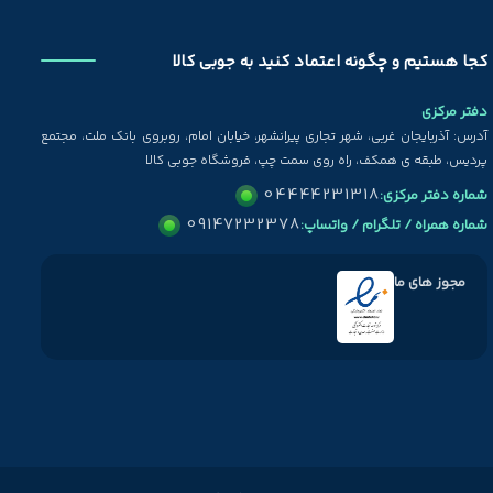
کجا هستیم و چگونه اعتماد کنید به جوبی کالا
دفتر مرکزی
آدرس: آذربایجان غربی، شهر تجاری پیرانشهر، خیابان امام، روبروی بانک ملت، مجتمع
پردیس، طبقه ی همکف، راه روی سمت چپ، فروشگاه جوبی کالا
04444231318
شماره دفتر مرکزی:
09147232378
شماره همراه / تلگرام / واتساپ:
مجوز های ما