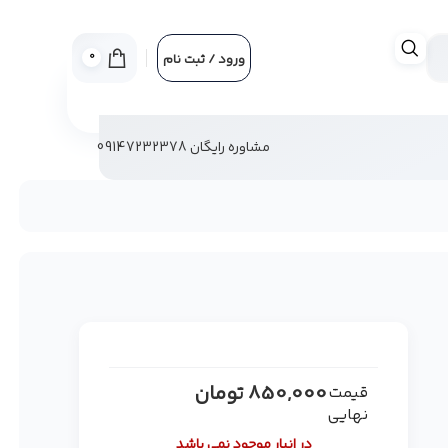
0
ورود / ثبت نام
مشاوره رایگان 09147232378
850,000
تومان
قیمت
نهایی
در انبار موجود نمی باشد