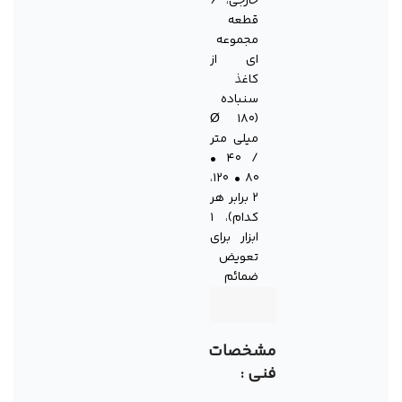
خارجی، ۶
قطعه
مجموعه
ای از
کاغذ
سنباده
(Ø ۱۸۰
میلی متر
/ ۴۰ •
۸۰ • ۱۲۰،
۲ برابر هر
کدام)، ۱
ابزار برای
تعویض
ضمائم
مشخصات
فنی :