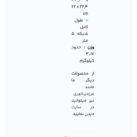
34,2 x
22 x 22,4
cm
طول
کابل
شبکه: ۵
متر
وزن :
حدود
۳٫۱۷
کیلوگرم
از محصولات
دیگر ما
مانند
فرزمیناتوری
نیز میتوانید
در
سایت
دیدن نمایید.