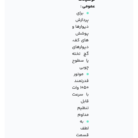
عمومی :
برای
پردازش
دیوارها و
پوشش
های کف،
دیوارهای
گچ تخته
یا سطوح
چوبی
موتور
قدرتمند
۱۰۵۰ وات
با سرعت
قابل
تنظیم
مداوم
به
لطف
قسمت