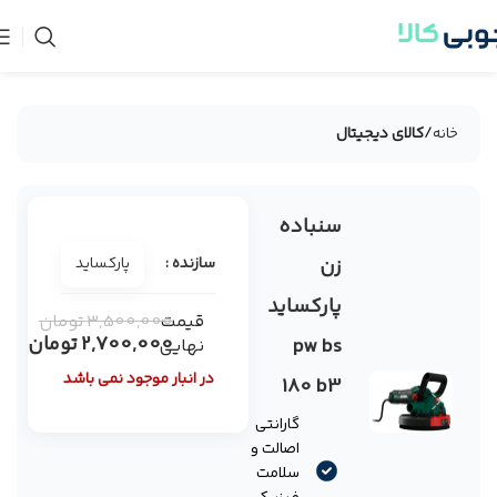
خانه
کالای دیجیتال
سنبادە
-23%
فروخته
زن
سازنده :
پارکساید
شده
پارکساید
قیمت
3,500,000
تومان
2,700,000
تومان
pw bs
نهایی
در انبار موجود نمی باشد
180 b3
گارانتی
اصالت و
سلامت