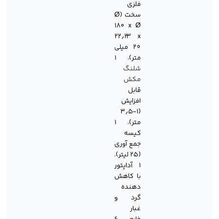
فلزی
سخت (Ø
۱۸۰ x Ø
۲۲٫۲۳ x
20 میلی
متر)، ۱
شلنگ
مکش
قابل
افزایش
(۱-۳٫۵
متر)، ۱
کیسه
جمع آوری
(۲۵ لیتر)،
۱ آداپتور
با کاهش
دهنده
گرد و
غبار