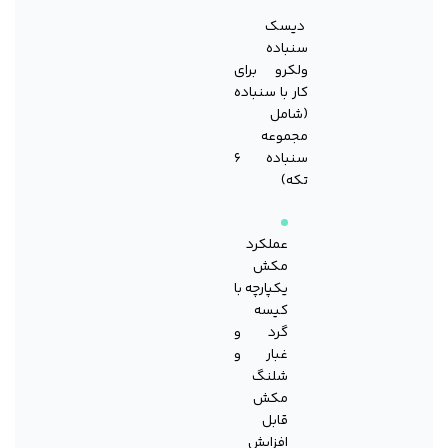
دیسک
سنباده
ولکرو برای
کار با سنباده
(شامل
مجموعه
سنباده ۶
تکه)
عملکرد
مکش
یکپارچه با
کیسه
گرد و
غبار و
شلنگ
مکش
قابل
افزایش