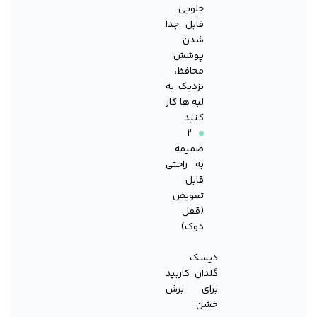
جلویی
قابل جدا
شدن
پوشش
محافظ،
نزدیک به
لبه ها کار
کنید
۲
ضمیمه
به راحتی
قابل
تعویض
(قفل
دوک)
دیسک
گلدان کاربید
برای برش
خشن