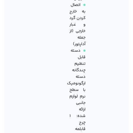
اتصال
به خارج
کردن گرد
و غبار
خارجی (از
جمله
آداپتور)
دسته
قابل
تنظیم
چندگانه
دسته
ارگونومیک
با سطح
نرم لوازم
جانبی
ارائه
شده: ۱
چرخ
قابلمه