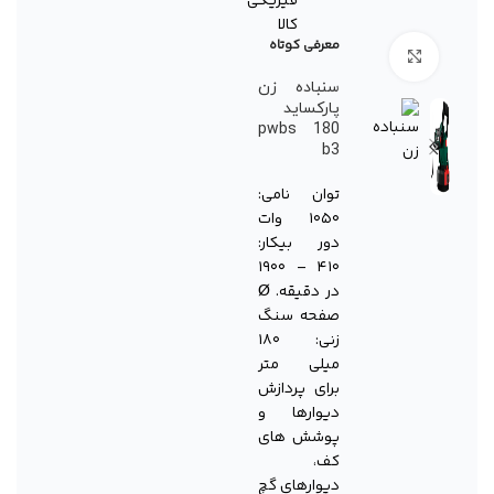
فیزیکی
کالا
معرفی کوتاه
برای بزرگنمایی کلیک کنید
سنباده زن
پارکساید
pwbs 180
b3
توان نامی:
۱۰۵۰ وات
دور بیکار:
۴۱۰ – ۱۹۰۰
در دقیقه. Ø
صفحه سنگ
زنی: ۱۸۰
میلی متر
برای پردازش
دیوارها و
پوشش های
کف،
دیوارهای گچ