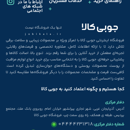
راهنمای خرید
خدمات مشتریان
ارتباط با ما در
شبکه های
اجتماعی
تنـها یـک فـروشـگاه نیسـت
jobikala.ir
فروشگاه اینترنتی جوبی کالا با تمرکز ویژه بر محصولات زیبایی و سلامت برقی
تلاش دارد تا با ارائه اطلاعات کامل، مشاوره تخصصی و قیمت‌های رقابتی،
تجربه‌ای مطمئن از خرید آنلاین را برای شما رقم بزند. تنوع بالا، اصالت کالاها و
پشتیبانی حرفه‌ای، جوبی کالا را به انتخابی مناسب برای خرید انواع لوازم مراقبت
از پوست، محصولات پوستی و دستگاه‌های جوان‌سازی تبدیل کرده است.
کافی‌ست قیمت و مشخصات محصولات را با دیگر فروشگاه‌ها مقایسه کنید تا
تفاوت را احساس کنید.
کجا هستیم و چگونه اعتماد کنید به جوبی کالا
دفتر مرکزی
آدرس: آذربایجان غربی، شهر تجاری پیرانشهر، خیابان امام، روبروی بانک ملت، مجتمع
پردیس، طبقه ی همکف، راه روی سمت چپ، فروشگاه جوبی کالا
04444231318
شماره دفتر مرکزی: