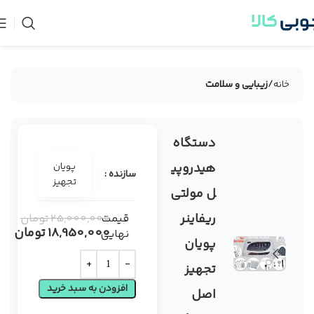
خانه
زیبایی و سلامت
دستگاه
-24%
هیدروپی
پویان
سازنده :
تجهیز
ل مولتی
ریفاینر
قیمت
25,000,000
تومان
18,950,000
تومان
نهایی
پویان
تجهیز
افزودن به سبد خرید
اصل