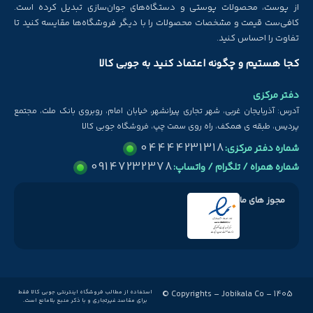
از پوست، محصولات پوستی و دستگاه‌های جوان‌سازی تبدیل کرده است.
کافی‌ست قیمت و مشخصات محصولات را با دیگر فروشگاه‌ها مقایسه کنید تا
تفاوت را احساس کنید.
کجا هستیم و چگونه اعتماد کنید به جوبی کالا
دفتر مرکزی
آدرس: آذربایجان غربی، شهر تجاری پیرانشهر، خیابان امام، روبروی بانک ملت، مجتمع
پردیس، طبقه ی همکف، راه روی سمت چپ، فروشگاه جوبی کالا
04444231318
شماره دفتر مرکزی:
09147232378
شماره همراه / تلگرام / واتساپ:
مجوز های ما
Copyrights – Jobikala Co – 1405 ©
استفاده از مطالب فروشگاه اینترنتی جوبی کالا فقط
برای مقاصد غیرتجاری و با ذکر منبع بلامانع است.