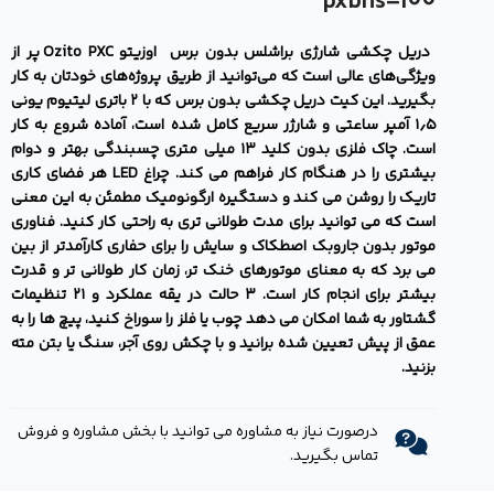
pxbhs-100
دریل چکشی شارژی براشلس بدون برس اوزیتو Ozito PXC پر از
ویژگی‌های عالی است که می‌توانید از طریق پروژه‌های خودتان به کار
بگیرید. این کیت دریل چکشی بدون برس که با ۲ باتری لیتیوم یونی
۱٫۵ آمپر ساعتی و شارژر سریع کامل شده است، آماده شروع به کار
است.
چاک فلزی بدون کلید ۱۳ میلی متری چسبندگی بهتر و دوام
بیشتری را در هنگام کار فراهم می کند. چراغ LED هر فضای کاری
تاریک را روشن می کند و دستگیره ارگونومیک مطمئن به این معنی
است که می توانید برای مدت طولانی تری به راحتی کار کنید.
فناوری
موتور بدون جاروبک اصطکاک و سایش را برای حفاری کارآمدتر از بین
می برد که به معنای موتورهای خنک تر، زمان کار طولانی تر و قدرت
بیشتر برای انجام کار است. ۳ حالت در یقه عملکرد و ۲۱ تنظیمات
گشتاور به شما امکان می دهد چوب یا فلز را سوراخ کنید، پیچ ها را به
عمق از پیش تعیین شده برانید و با چکش روی آجر، سنگ یا بتن مته
بزنید.
درصورت نیاز به مشاوره می توانید با بخش مشاوره و فروش
تماس بگیرید.