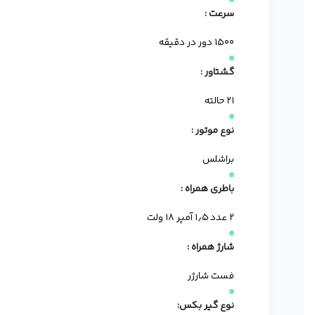
سرعت :
۱۵۰۰ دور در دقیقه
گشتاور :
۲۱ حالته
نوع موتور :
براشلس
باطری همراه :
۲ عدد ۱٫۵ آمپر ۱۸ ولت
شارژ همراه :
فست شارژر
نوع گیر بکس: