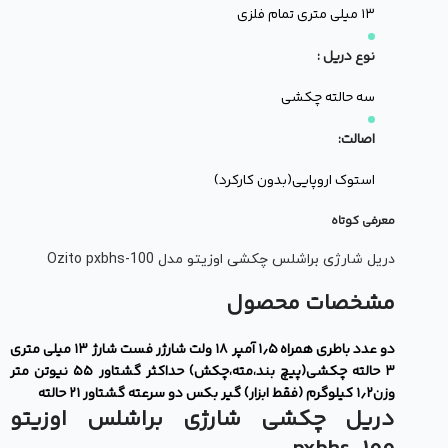
۱۳ میلی متری تمام فلزی
نوع دریل :
سه حالته چکشی
اصالت:
استوک اروپایی(بدون کارکرد)
معرفی کوتاه
دریل شارژی براشلس چکشی اوزیتو مدل Ozito pxbhs-100
مشخصات محصول
دو عدد باطری همراه ۱٫۵ آمپر ۱۸ ولت
شارژر فست شارژ
۱۳ میلی متری
۳ حالته چکشی(پیچ بند،مته،چکش)
حداکثر گشتاور ۵۵ نیوتن متر
وزن ۱٫۲ کیلوگرم (فقط ابزار) گیر بکس دو سرعته گشتاور ۲۱ حالته
دریل چکشی شارژی براشلس اوزیتو