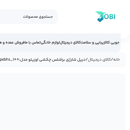
جوبی کالا
زیبایی و سلامت
کالای دیجیتال
لوازم خانگی
تماس با ما
فروش عمده و ه
خانه
کالای دیجیتال
دریل شارژی براشلس چکشی اوزیتو مدل:pxbhs_100
فروخته شد