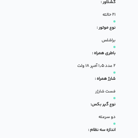
گشتاور :
۲۱ حالته
نوع موتور :
براشلس
باطری همراه :
۲ عدد ۱٫۵ آمپر ۱۸ ولت
شارژ همراه :
فست شارژر
نوع گیر بکس:
دو سرعته
اندازه سه نظام :