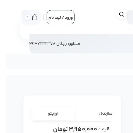
0
ورود / ثبت نام
مشاوره رایگان 09147232378
سازنده :
اوزیتو
3,950,000
تومان
قیمت