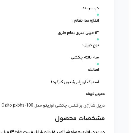
دو سرعته
اندازه سه نظام :
۱۳ میلی متری تمام فلزی
نوع دریل :
سه حالته چکشی
اصالت:
استوک اروپایی(بدون کارکرد)
معرفی کوتاه
دریل شارژی براشلس چکشی اوزیتو مدل Ozito pxbhs-100
مشخصات محصول
دو عدد باطری همراه ۱٫۵ آمپر ۱۸ ولت
شارژر فست شارژ
۱۳ میلی متری