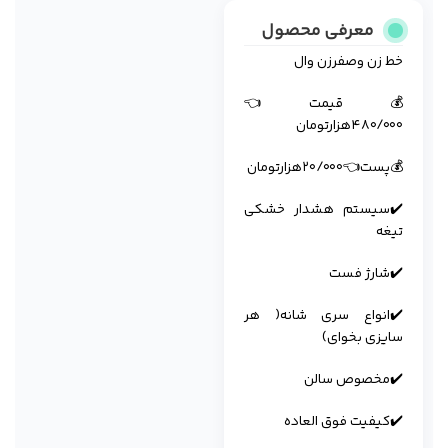
معرفی محصول
خط زن وصفرزن وال
💰قیمت👈
۴۸۰/۰۰۰هزارتومان
💰پست👈۲۰/۰۰۰هزارتومان
✔️سیستم هشدار خشکی
تیغه
✔️شارژ فست
✔️انواع سری شانه( هر
سایزی بخوای)
✔️مخصوص سالن
✔️کیفیت فوق العاده