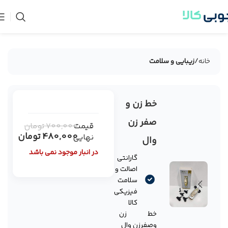
خانه
زیبایی و سلامت
خط زن و
-31%
فروخته
صفر زن
قیمت
700,000
تومان
شده
480,000
تومان
نهایی
وال
در انبار موجود نمی باشد
گارانتی
اصالت و
سلامت
فیزیکی
کالا
خط زن
وصفرزن وال