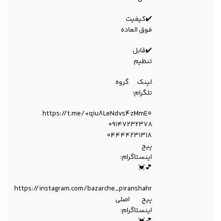
✔️کیفیت
فوق العاده
✔️قابل
تنظیم
لینک گروە
تلگرام:
https://t.me/+qiu8LeNdvs4zMmE0
۰۹۱۴۷۲۳۲۳۷۸
۰۴۴۴۴۲۳۱۳۱۸
پیج
اینستاگرام:
💕💓
https://instagram.com/bazarche_piranshahr
پیج اصلی
اینستاگرام: