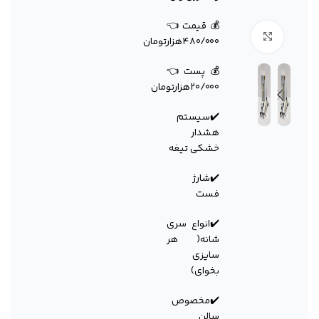
💰قیمت👈
برای بزرگنمایی کلیک کنید
۴۸۰/۰۰۰هزارتومان
💰پست👈
۲۰/۰۰۰هزارتومان
✔️سیستم
هشدار
خشکی تیغه
✔️شارژ
فست
✔️انواع سری
شانه( هر
سایزی
بخوای)
✔️مخصوص
سالن