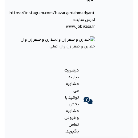
💕💓
https://instagram.com/bazarganiahmadyani
ادرس سایت:
www.jobikala.ir
خط زن و صفر زن وال اصلی
درصورت
نیاز به
مشاوره
می
توانید با
بخش
مشاوره
و فروش
تماس
بگیرید.