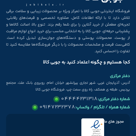
jobikala.ir
فروشگاه اینترنتی جوبی کالا با تمرکز ویژه بر محصولات زیبایی و سلامت برقی
تلاش دارد تا با ارائه اطلاعات کامل، مشاوره تخصصی و قیمت‌های رقابتی،
تجربه‌ای مطمئن از خرید آنلاین را برای شما رقم بزند. تنوع بالا، اصالت کالاها و
پشتیبانی حرفه‌ای، جوبی کالا را به انتخابی مناسب برای خرید انواع لوازم مراقبت
از پوست، محصولات پوستی و دستگاه‌های جوان‌سازی تبدیل کرده است.
کافی‌ست قیمت و مشخصات محصولات را با دیگر فروشگاه‌ها مقایسه کنید تا
تفاوت را احساس کنید.
کجا هستیم و چگونه اعتماد کنید به جوبی کالا
دفتر مرکزی
آدرس: آذربایجان غربی، شهر تجاری پیرانشهر، خیابان امام، روبروی بانک ملت، مجتمع
پردیس، طبقه ی همکف، راه روی سمت چپ، فروشگاه جوبی کالا
04444231318
شماره دفتر مرکزی:
09147232378
شماره همراه / تلگرام / واتساپ:
مجوز های ما