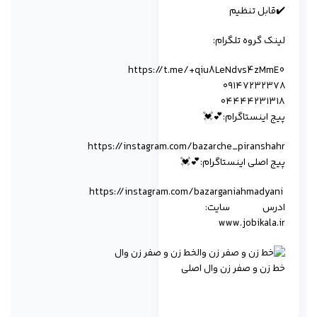
✔️قابل تنظیم
لینک گروە تلگرام:
https://t.me/+qiu8LeNdvs4zMmE0
۰۹۱۴۷۲۳۲۳۷۸
۰۴۴۴۴۲۳۱۳۱۸
پیج اینستاگرام:💕💓
https://instagram.com/bazarche_piranshahr
پیج اصلی اینستاگرام:💕💓
https://instagram.com/bazarganiahmadyani
ادرس سایت:
www.jobikala.ir
خط زن و صفر زن وال اصلی