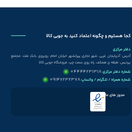
کجا هستیم و چگونه اعتماد کنید به جوبی کالا
دفتر مرکزی
آدرس: آذربایجان غربی، شهر تجاری پیرانشهر، خیابان امام، روبروی بانک ملت، مجتمع
پردیس، طبقه ی همکف، راه روی سمت چپ، فروشگاه جوبی کالا
04444231318
شماره دفتر مرکزی:
09147232378
شماره همراه / تلگرام / واتساپ:
مجوز های ما