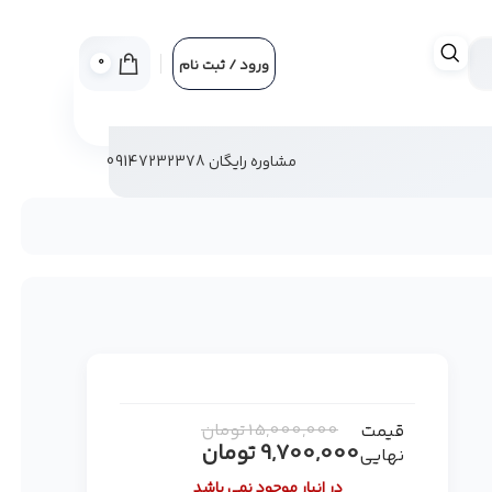
0
ورود / ثبت نام
مشاوره رایگان 09147232378
15,000,000
تومان
قیمت
9,700,000
تومان
نهایی
در انبار موجود نمی باشد