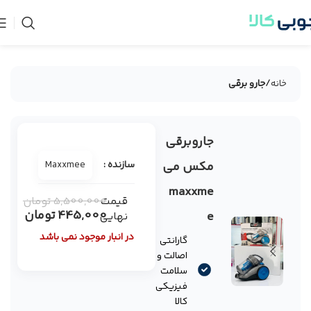
خانه
جارو برقی
جاروبرقی
-92%
فروخته
مکس می
سازنده :
Maxxmee
شده
maxxme
قیمت
5,500,000
تومان
445,000
تومان
e
نهایی
در انبار موجود نمی باشد
گارانتی
اصالت و
سلامت
فیزیکی
کالا