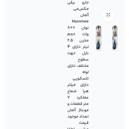
جارو برقی
مکس‌می
برای بزرگنمایی کلیک کنید
آلمان
Maxxmee
توان 800
وات حجم
مخزن 2.5
لیتر دارای 4
نازل جهت
سطوح
مختلف دارای
لوله
تلسکوپی
دارای فیلتر
هپا شعاع
عملکرد 7
متر قطعات و
مونتاژ آلمان
تعداد موجود
قیمت