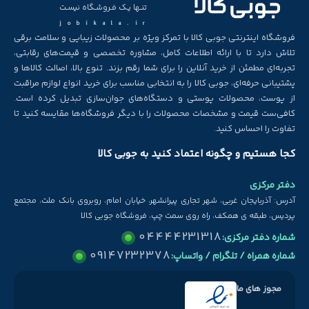
تنـها یـک فـروشـگاه نیسـت
jobikala.ir
فروشگاه اینترنتی جوبی کالا با تمرکز ویژه بر محصولات زیبایی و سلامت برقی
تلاش دارد تا با ارائه اطلاعات کامل، مشاوره تخصصی و قیمت‌های رقابتی،
تجربه‌ای مطمئن از خرید آنلاین را برای شما رقم بزند. تنوع بالا، اصالت کالاها و
پشتیبانی حرفه‌ای، جوبی کالا را به انتخابی مناسب برای خرید انواع لوازم مراقبت
از پوست، محصولات پوستی و دستگاه‌های جوان‌سازی تبدیل کرده است.
کافی‌ست قیمت و مشخصات محصولات را با دیگر فروشگاه‌ها مقایسه کنید تا
تفاوت را احساس کنید.
کجا هستیم و چگونه اعتماد کنید به جوبی کالا
دفتر مرکزی
آدرس: آذربایجان غربی، شهر تجاری پیرانشهر، خیابان امام، روبروی بانک ملت، مجتمع
پردیس، طبقه ی همکف، راه روی سمت چپ، فروشگاه جوبی کالا
04444231318
شماره دفتر مرکزی:
09147232378
شماره همراه / تلگرام / واتساپ:
مجوز های ما