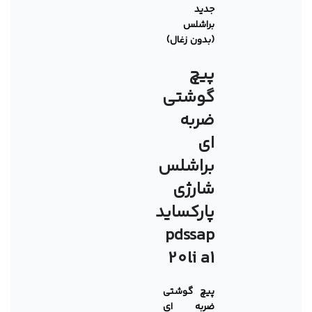
جدید
براشلس
(بدون زغال)
پیچ
گوشتی
ضربه
ای
براشلس
شارژی
پارکساید
pdssap
20li a1
پیچ گوشتی
ضربه ای