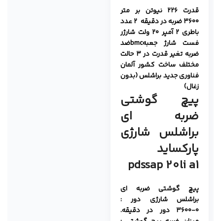
قدرت ۲۲۶ نیوتن بر متر
۳۶۰۰ ضربه در دقیقه
۲ عدد
باطری ۲ آمپر ۲۰ ولت
شارژر
فست شارژ
جعبهbmcضد
ضربه
تغیر قدرت در ۳ حالت
مختلف
ساخت کشور آلمان
فناوری جدید براشلس (بدون
زغال)
پیچ گوشتی
ضربه ای
براشلس شارژی
پارکساید
pdssap 20li a1
پیچ گوشتی ضربه ای
براشلس شارژی دور :
۰-۳۶۰۰ دور در دقیقه.