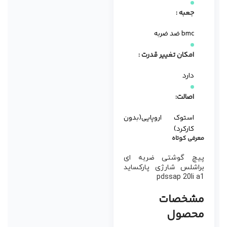
جعبه :
bmc ضد ضربه
امکان تغییر قدرت :
دارد
اصالت:
استوک اروپایی(بدون
کارکرد)
معرفی کوتاه
پیچ گوشتی ضربه ای
براشلس شارژی پارکساید
pdssap 20li a1
مشخصات
محصول