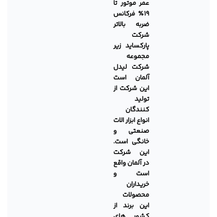
عمر موتور تا
۱۹٪ فرکانس
ضربه بالاتر
شرکت
پارکساید زیر
مجموعه
شرکت لیدل
آلمان است
این شرکت از
تولید
کنندگان
انواع ابزار الات
صنعتی و
خانگی است.
این شرکت
در آلمان واقع
است و
خریداران
محصولات
این برند از
کشور های