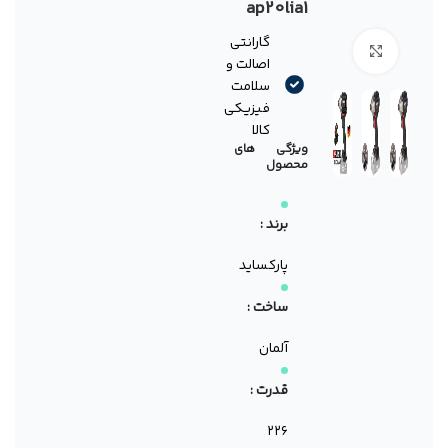
ap20lia1
گارانتی
برای بزرگنمایی کلیک کنید
اصالت و
سلامت
فیزیکی
کالا
ویژگی های
محصول
برند :
پارکساید
ساخت :
آلمان
قدرت :
۲۲۶