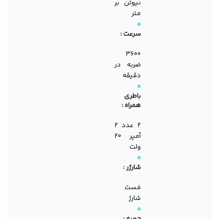
نیوتن بر
متر
سرعت :
۳۶۰۰
ضربه در
دقیقه
باطری
همراه :
۲ عدد ۲
آمپر ۲۰
ولت
شارژر :
فست
شارژ