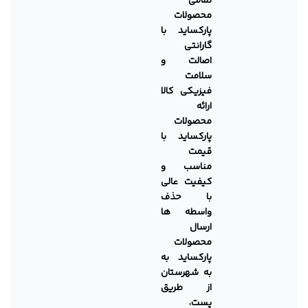
تمامی
محصولات
پارکساید با
گارانتی
اصالت و
سلامت
فیزیکی کالا
ارائه
محصولات
پارکساید با
قیمت
مناسب و
کیفیت عالی
با حذف
واسطه ها
ارسال
محصولات
پارکساید به
به شهرستان
از طریق
پست،