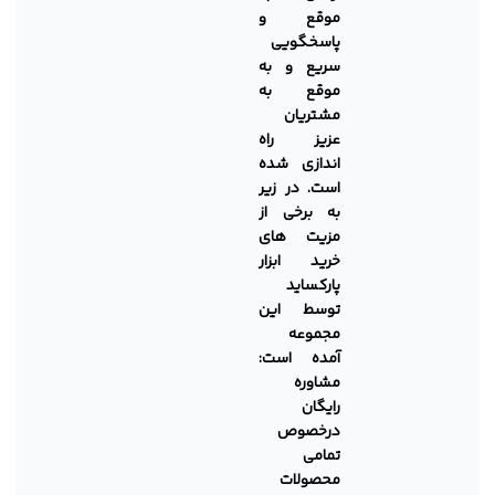
موقع و
پاسخگویی
سریع و به
موقع به
مشتریان
عزیز راه
اندازی شده
است. در زیر
به برخی از
مزیت های
خرید ابزار
پارکساید
توسط این
مجموعه
آمده است:
مشاوره
رایگان
درخصوص
تمامی
محصولات