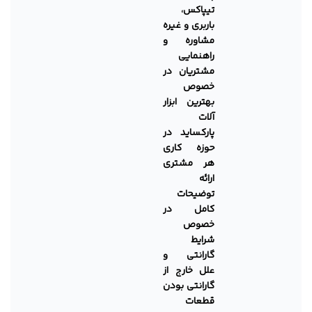
تیپاکس،
باربری و غیره
مشاوره و
راهنمایی
مشتریان در
خصوص
بهترین ابزار
آلات
پارکساید در
حوزه کاری
هر مشتری
ارائه
توضیحات
کامل در
خصوص
شرایط
گارانتی و
علل خارج از
گارانتی بودن
قطعات