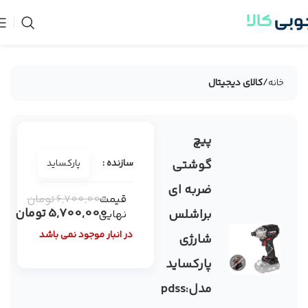
خانه
کالای دیجیتال
پیچ
-15%
فروخته
گوشتی
سازنده :
پارکساید
شده
ضربه ای
قیمت
6,700,000
تومان
5,700,000
تومان
براشلس
نهایی
در انبار موجود نمی باشد
شارژی
پارکساید
مدل:pdss