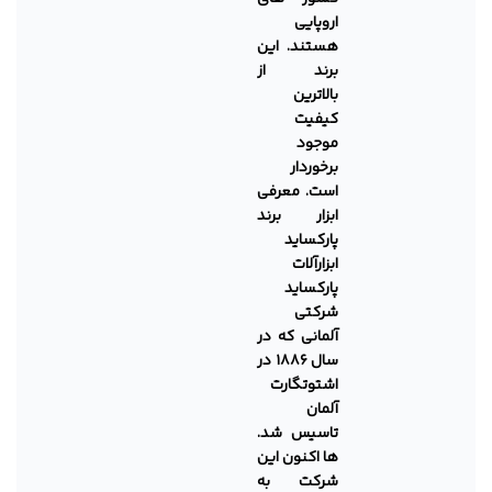
اروپایی
هستند. این
برند از
بالاترین
کیفیت
موجود
برخوردار
است.
معرفی
ابزار برند
پارکساید
ابزارآلات
پارکساید
شرکتی
آلمانی که در
سال ۱۸۸۶ در
اشتوتگارت
آلمان
تاسیس شد.
ها اکنون این
شرکت به