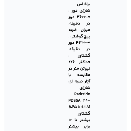
براشلس
شارژی دور :
۰-۳۶۰۰ دور
در دقیقه.
میزان ضربه
پیچ گوشتی :
۰-۴۳۰۰ دور
در دقیقه.
گشتاور :
حداکثر ۲۲۶
نیوتن متر
در
مقایسه با
آچار ضربه ای
شارژی
Parkside
PDSSA 20-
Li A1: تا ۲۵٪
گشتاور
بیشتر تا ۱۰
برابر بیشتر