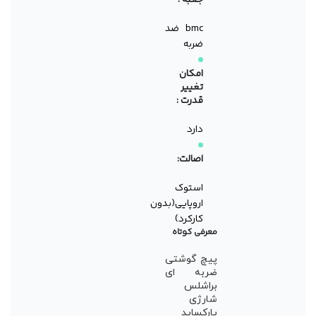
جعبه :
bmc ضد
ضربه
امکان
تغییر
قدرت :
دارد
اصالت:
استوک
اروپایی(بدون
کارکرد)
معرفی کوتاه
پیچ گوشتی
ضربه ای
براشلس
شارژی
پارکساید