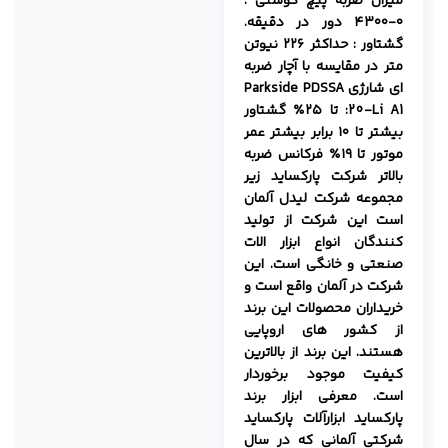
میزان ضربه پیچ گوشتی :
۰-۴۳۰۰ دور در دقیقه.
گشتاور : حداکثر ۲۲۶ نیوتن
متر
در مقایسه با آچار ضربه
ای شارژی Parkside PDSSA
20-Li A1: تا ۲۵٪ گشتاور
بیشتر تا ۱۰ برابر بیشتر عمر
موتور تا ۱۹٪ فرکانس ضربه
بالاتر
شرکت پارکساید زیر
مجموعه شرکت لیدل آلمان
است این شرکت از تولید
کنندگان انواع ابزار الات
صنعتی و خانگی است. این
شرکت در آلمان واقع است و
خریداران محصولات این برند
از کشور های اروپایی
هستند. این برند از بالاترین
کیفیت موجود برخوردار
است.
معرفی ابزار برند
پارکساید
ابزارآلات پارکساید
شرکتی آلمانی که در سال