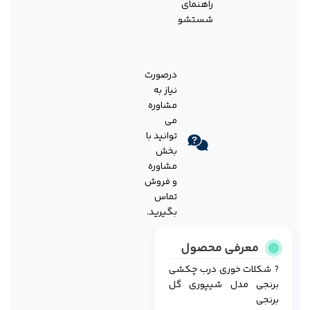
راهنمای
شستشو
درصورت
نیاز به
مشاوره
می
توانید با
بخش
مشاوره
و فروش
تماس
بگیرید.
معرفی محصول
? شکلات خوری درب چکشی
برنجی مدل شیپوری گل
برنجی