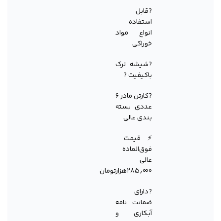
?قابل
استفاده
انواع مواد
خوراکی
?شیشه ترک
باکیفیت ?
?کارتن مادر ۶
عددی بسته
بندی عالی
⚡️قیمت
فوق‌العاده
عالی
۲۸۵٫۰۰۰هزارتومان
?دارای
ضمانت نامه
آبکاری و