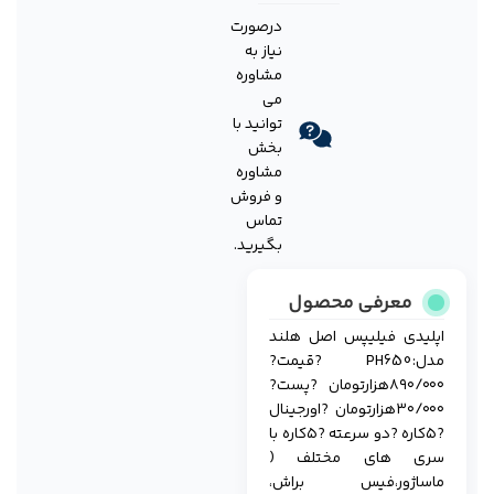
درصورت
نیاز به
مشاوره
می
توانید با
بخش
مشاوره
و فروش
تماس
بگیرید.
معرفی محصول
اپلیدی فیلیپس اصل هلند
مدل:PH650 ?قیمت?
۸۹۰/۰۰۰هزارتومان ?پست?
۳۰/۰۰۰هزارتومان ?اورجینال
?۵کاره ?دو سرعته ?۵کاره با
سری های مختلف (
ماساژور،فیس براش،