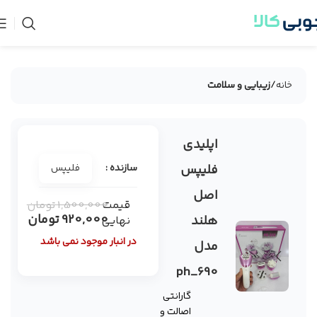
خانه
زیبایی و سلامت
اپلیدی
-39%
فروخته
فلیپس
سازنده :
فلیپس
شده
اصل
قیمت
1,500,000
تومان
920,000
تومان
هلند
نهایی
در انبار موجود نمی باشد
مدل
ph_690
گارانتی
اصالت و