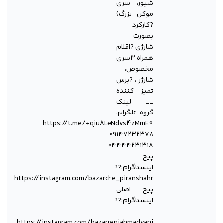
شیور، سری
موکن بزرگ)
?کارکرد
بصورت
شارژی ?اقلام
همراه ۳سری
مخصوص،
شارژر ، ?برس
تمیز کننده
__ لینک
گروە تلگرام:
‏https://t.me/+qiu8LeNdvs4zMmE0
۰۹۱۴۷۲۳۲۳۷۸
۰۴۴۴۴۲۳۱۳۱۸
پیج
اینستاگرام:??
‏https://instagram.com/bazarche_piranshahr
پیج اصلی
اینستاگرام:??
https://instagram.com/bazarganiahmadyani