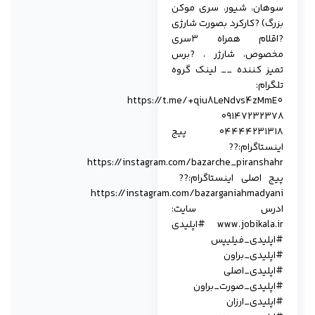
سوهان، شیور، سری موکن
بزرگ) ?کارکرد بصورت شارژی
?اقلام همراه ۳سری
مخصوص، شارژر ، ?برس
تمیز کننده __ لینک گروە
تلگرام:
‏https://t.me/+qiu8LeNdvs4zMmE0
۰۹۱۴۷۲۳۲۳۷۸
۰۴۴۴۴۲۳۱۳۱۸ پیج
اینستاگرام:??
‏https://instagram.com/bazarche_piranshahr
پیج اصلی اینستاگرام:?? ‏
https://instagram.com/bazarganiahmadyani
ادرس سایت:
www.jobikala.ir #اپلیدی
#اپلیدی_فیلیپس
#اپلیدی_براون
#اپلیدی_اصلی
#اپلیدی_صورت_براون
#اپلیدی_ارزان