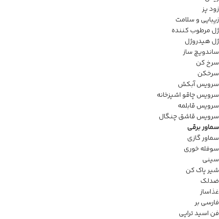
زود پز
زیبایی و سلامت
ژل مرطوب کننده
ژل هیدروژل
ساندویچ ساز
سرخ کن
سرخکن
سرویس آبکش
سرویس چاقو اشپزخانە
سرویس قابلمه
سرویس قاشق چنگال
سماور برقی
سماور گازی
سوفله خوری
سینی
شیر پاک کن
ضدلک
غذاساز
فارسی بر
فن اسید تراپی