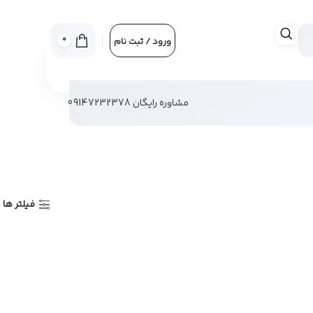
0
ورود / ثبت نام
مشاوره رایگان 09147232378
فیلتر ها