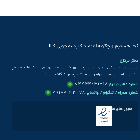
کجا هستیم و چگونه اعتماد کنید به جوبی کالا
دفتر مرکزی
آدرس: آذربایجان غربی، شهر تجاری پیرانشهر، خیابان امام، روبروی بانک ملت، مجتمع
پردیس، طبقه ی همکف، راه روی سمت چپ، فروشگاه جوبی کالا
04444231318
شماره دفتر مرکزی:
09147232378
شماره همراه / تلگرام / واتساپ:
مجوز های ما