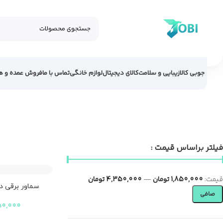
جوبی کالا
زیبایی و سلامت
کالای دیجیتال
لوازم خانگی
تماس با ما
فروش عمده و ه
فیلتر براساس قیمت :
قيمت:
1,850,000 تومان
—
4,350,000 تومان
سماور برقی دس
صافی
مدل 44
50,000