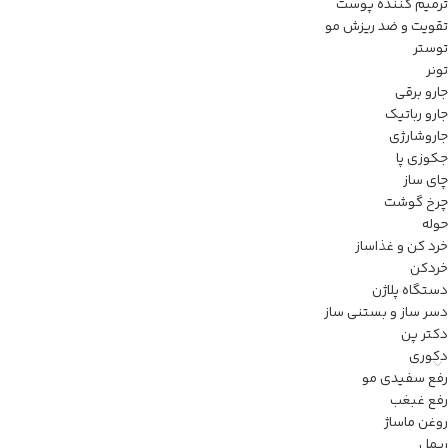
ترمیم کننده پوست
تقویت و ضد ریزش مو
توستر
تونر
جارو برقی
جارو رباتیک
جاروشارژی
جکوزی پا
چای ساز
چرخ گوشت
حوله
خرد کن و غذاساز
خردکن
دستگاه پلاژن
دسر ساز و بستنی ساز
دکتر پن
دکوری
رفع سفیدی مو
رفع غبغب
روغن ماساژ
ریمل