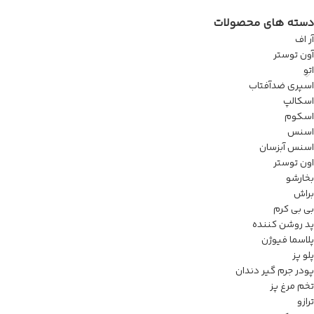
دسته های محصولات
آر اف
آون توستر
اتو
اسپری ضدآفتاب
اسکالپ
اسکوم
اسنس
اسنس آبزسان
اون توستر
بخارشو
براش
بی بی کرم
پد روشن کننده
پلاسما فیوژن
پلو پز
پودر جرم گیر دندان
تخم مرغ پز
ترازو