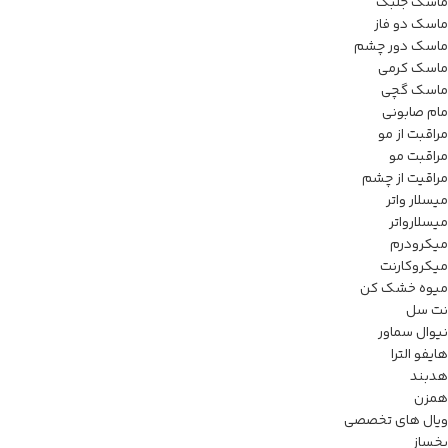
ماسک جلبک
ماسک دو فاز
ماسک دور چشم
ماسک کرمی
ماسک گچی
مام صابونی
مراقبت از مو
مراقبت مو
مراقیت از چشم
میسلار واتر
میسلارواتر
میکرودرم
میکروکارنت
میوه خشک کن
نت سل
نیوال سماور
هایفو الترا
هدبند
همزن
ویال های تخصصی
یخساز